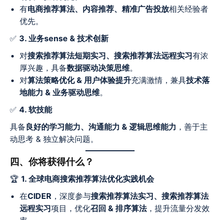
有
电商推荐算法、内容推荐、精准广告投放
相关经验者
优先。
✅
3. 业务sense & 技术创新
对
搜索推荐算法短期实习、搜索推荐算法远程实习
有浓
厚兴趣，具备
数据驱动决策思维
。
对
算法策略优化 & 用户体验提升
充满激情，兼具
技术落
地能力 & 业务驱动思维
。
✅
4. 软技能
具备
良好的学习能力、沟通能力 & 逻辑思维能力
，善于主
动思考 & 独立解决问题。
四、你将获得什么？
🏆
1. 全球电商搜索推荐算法优化实践机会
在
CIDER
，深度参与
搜索推荐算法实习、搜索推荐算法
远程实习
项目，优化
召回 & 排序算法
，提升流量分发效