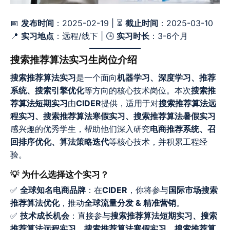
📅
发布时间
：2025-02-19 | ⏳
截止时间
：2025-03-10
📍
实习地点
：远程/线下 | 🕒
实习时长
：3-6个月
搜索推荐算法实习生岗位介绍
搜索推荐算法实习
是一个面向
机器学习、深度学习、推荐
系统、搜索引擎优化
等方向的核心技术岗位。本次
搜索推
荐算法短期实习
由
CIDER
提供，适用于对
搜索推荐算法远
程实习、搜索推荐算法寒假实习、搜索推荐算法暑假实习
感兴趣的优秀学生，帮助他们深入研究
电商推荐系统、召
回排序优化、算法策略迭代
等核心技术，并积累工程经
验。
💡 为什么选择这个实习？
✅
全球知名电商品牌
：在
CIDER
，你将参与
国际市场搜索
推荐算法优化
，推动
全球流量分发 & 精准营销
。
✅
技术成长机会
：直接参与
搜索推荐算法短期实习、搜索
推荐算法远程实习、搜索推荐算法寒假实习、搜索推荐算