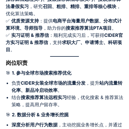
法暑假实习
，研究
召回、粗排、精排、重排等核心模块
，
优化算法策略。
✅
优质资源支持
：提供
电商平台海量用户数据、分布式计
算环境、导师指导
，助力你的
搜索推荐算法PTA项目
。
✅
实习证明 & 推荐信
：顺利完成实习后，可获得
CIDER官
方实习证明 & 推荐信
，支持
求职大厂、申请博士、科研项
目
。
岗位职责
🎯
1. 参与全球市场搜索推荐优化
负责
CIDER女装全球市场的流量分发
，提升
站内流量转
化率、新品冷启动效率
。
结合
搜索推荐算法远程实习
经验，优化搜索 & 推荐算法
策略，提高用户留存率。
🎯
2. 数据分析 & 业务增长挖掘
深度分析用户行为数据
，主动挖掘业务增长点，并通过