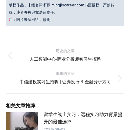
版权作品，未经名津求职 mingjincareer.com书面授权，严禁转
载，违者将被追究法律责任。
注
：图片来源网络，侵删
文
历史的文章
历
章
人工智能中心-商业分析师实习生招聘
史
导
的
未来的文章
文
未
中信建投实习生招聘 | 证券投行 & 金融分析方向
航
章：
来
的
文
相关文章推荐
章：
留学生线上实习：远程实习助力背景提
升的最佳选择
2026-08-08