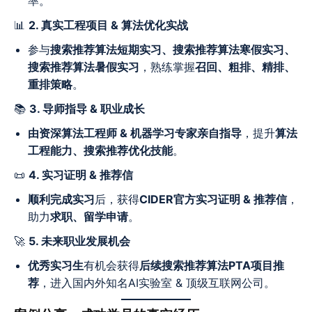
率。
📊
2. 真实工程项目 & 算法优化实战
参与
搜索推荐算法短期实习、搜索推荐算法寒假实习、
搜索推荐算法暑假实习
，熟练掌握
召回、粗排、精排、
重排策略
。
📚
3. 导师指导 & 职业成长
由资深算法工程师 & 机器学习专家亲自指导
，提升
算法
工程能力、搜索推荐优化技能
。
📜
4. 实习证明 & 推荐信
顺利完成实习
后，获得
CIDER官方实习证明 & 推荐信
，
助力
求职、留学申请
。
🚀
5. 未来职业发展机会
优秀实习生
有机会获得
后续搜索推荐算法PTA项目推
荐
，进入国内外知名AI实验室 & 顶级互联网公司。