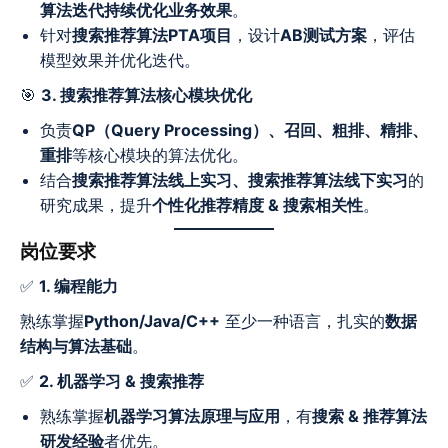
算法迭代持续优化业务效果
。
针对
搜索推荐算法PTA项目
，设计
AB测试方案
，评估
模型效果并优化迭代。
🎯
3. 搜索推荐算法核心模块优化
负责
QP（Query Processing）、召回、粗排、精排、
重排
等核心模块的算法优化。
结合
搜索推荐算法线上实习、搜索推荐算法线下实习
的
研究成果，提升
个性化推荐精度 & 搜索相关性
。
岗位要求
✅
1. 编程能力
熟练掌握
Python/Java/C++
至少一种语言，扎实的
数据
结构与算法基础
。
✅
2. 机器学习 & 搜索推荐
熟练掌握
机器学习算法原理与应用
，有
搜索 & 推荐算法
研发经验
者优先。