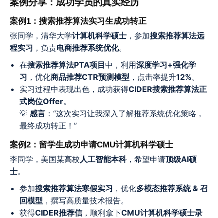
案例分享：成功学员的真实经历
案例1：搜索推荐算法实习生成功转正
张同学，清华大学
计算机科学硕士
，参加
搜索推荐算法远
程实习
，负责
电商推荐系统优化
。
在
搜索推荐算法PTA项目
中，利用
深度学习+强化学
习
，优化
商品推荐CTR预测模型
，点击率提升
12%
。
实习过程中表现出色，成功获得
CIDER搜索推荐算法正
式岗位Offer
。
💡
感言
：“这次实习让我深入了解推荐系统优化策略，
最终成功转正！”
案例2：留学生成功申请CMU计算机科学硕士
李同学，美国某高校
人工智能本科
，希望申请
顶级AI硕
士
。
参加
搜索推荐算法寒假实习
，优化
多模态推荐系统 & 召
回模型
，撰写高质量技术报告。
获得
CIDER推荐信
，顺利拿下
CMU计算机科学硕士录