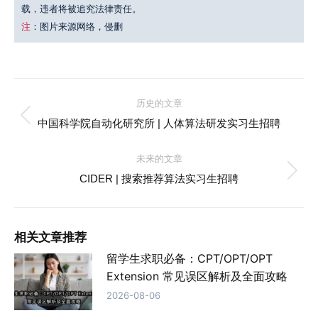
载，违者将被追究法律责任。
注
：图片来源网络，侵删
文
历史的文章
历
章
中国科学院自动化研究所 | 人体算法研发实习生招聘
史
导
的
未来的文章
文
未
CIDER | 搜索推荐算法实习生招聘
航
章：
来
的
文
相关文章推荐
章：
留学生求职必备：CPT/OPT/OPT
Extension 常见误区解析及全面攻略
2026-08-06