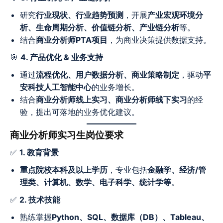
研究
行业现状、行业趋势预测
，开展
产业宏观环境分
析、生命周期分析、价值链分析、产业链分析
等。
结合
商业分析师PTA项目
，为商业决策提供数据支持。
🎯
4. 产品优化 & 业务支持
通过
流程优化、用户数据分析、商业策略制定
，驱动
平
安科技人工智能中心
的业务增长。
结合
商业分析师线上实习、商业分析师线下实习
的经
验，提出可落地的业务优化建议。
商业分析师实习生
岗位要求
✅
1. 教育背景
重点院校本科及以上学历
，专业包括
金融学、经济/管
理类、计算机、数学、电子科学、统计学等
。
✅
2. 技术技能
熟练掌握
Python、SQL、数据库（DB）、Tableau、