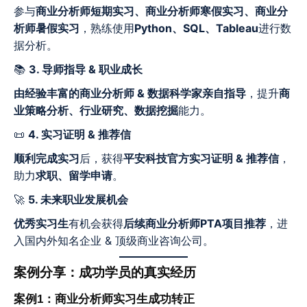
参与
商业分析师短期实习、商业分析师寒假实习、商业分
析师暑假实习
，熟练使用
Python、SQL、Tableau
进行数
据分析。
📚
3. 导师指导 & 职业成长
由经验丰富的商业分析师 & 数据科学家亲自指导
，提升
商
业策略分析、行业研究、数据挖掘
能力。
📜
4. 实习证明 & 推荐信
顺利完成实习
后，获得
平安科技官方实习证明 & 推荐信
，
助力
求职、留学申请
。
🚀
5. 未来职业发展机会
优秀实习生
有机会获得
后续商业分析师PTA项目推荐
，进
入国内外知名企业 & 顶级商业咨询公司。
案例分享：成功学员的真实经历
案例1：商业分析师实习生成功转正