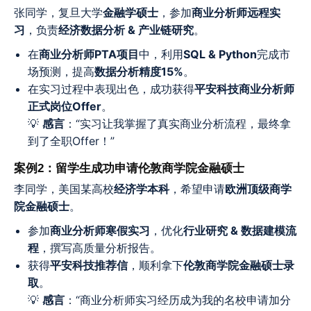
张同学，复旦大学
金融学硕士
，参加
商业分析师远程实
习
，负责
经济数据分析 & 产业链研究
。
在
商业分析师PTA项目
中，利用
SQL & Python
完成市
场预测，提高
数据分析精度15%
。
在实习过程中表现出色，成功获得
平安科技商业分析师
正式岗位Offer
。
💡
感言
：“实习让我掌握了真实商业分析流程，最终拿
到了全职Offer！”
案例2：留学生成功申请伦敦商学院金融硕士
李同学，美国某高校
经济学本科
，希望申请
欧洲顶级商学
院金融硕士
。
参加
商业分析师寒假实习
，优化
行业研究 & 数据建模流
程
，撰写高质量分析报告。
获得
平安科技推荐信
，顺利拿下
伦敦商学院金融硕士录
取
。
💡
感言
：“商业分析师实习经历成为我的名校申请加分