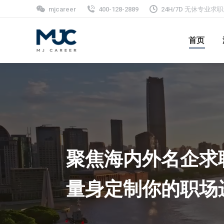
mjcareer
400-128-2889
24H/7D 无休专业
首页
聚焦海内外名企求
量身定制你的职场