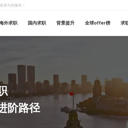
求职老师为您服务！
☆
Top Offer Gui
500强 / 名企内推 / 1v1导
海外求职
国内求职
背景提升
全球offer榜
求
腾讯
MS
阿里
华为
字节
职
进阶路径