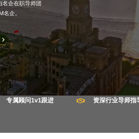
由名企在职导师团
M名企。
专属顾问1v1跟进
资深行业导师指