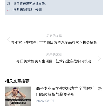
载，违者将被追究法律责任。
注
：图片来源网络，侵删
文
历史的文章
历
章
奔驰实习生招聘 | 世界顶级豪华汽车品牌实习机会解析
史
导
的
未来的文章
文
未
今日美术馆实习生项目 | 艺术行业实战实习机会
航
章：
来
的
文
相关文章推荐
章：
商科专业留学生求职方向全面解析！热
门岗位解析与薪资分析
2026-08-07