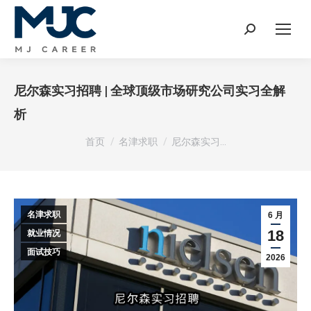
Search:
尼尔森实习招聘 | 全球顶级市场研究公司实习全解
析
您在这里：
首页
名津求职
尼尔森实习…
名津求职
6 月
18
就业情况
面试技巧
2026