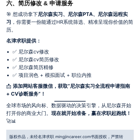
六、简历修改 & 申请服务
🎯 想成功拿下
尼尔森实习、尼尔森PTA、尼尔森远程实
习
，你需要一份能通过HR系统筛选、精准呈现你价值的简
历。
名津求职提供：
✅ 尼尔森cv修改
✅ 尼尔森cv简历修改
✅ 尼尔森简历精修
✅ 项目润色 + 模拟面试 + 职位内推
📩
添加网站客服微信，获取“尼尔森实习全流程申请指南
+ CV诊断服务”！
全球市场的风向标、数据驱动的决策引擎，从尼尔森开始
打开你的商业大门。
现在就开始准备，赢在求职起跑线！
🚀📊
版权作品，未经名津求职 mingjincareer.com书面授权，严禁转