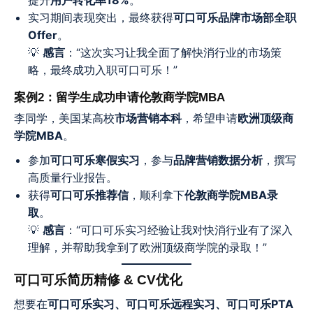
实习期间表现突出，最终获得
可口可乐品牌市场部全职
Offer
。
💡
感言
：“这次实习让我全面了解快消行业的市场策
略，最终成功入职可口可乐！”
案例2：留学生成功申请伦敦商学院MBA
李同学，美国某高校
市场营销本科
，希望申请
欧洲顶级商
学院MBA
。
参加
可口可乐寒假实习
，参与
品牌营销数据分析
，撰写
高质量行业报告。
获得
可口可乐推荐信
，顺利拿下
伦敦商学院MBA录
取
。
💡
感言
：“可口可乐实习经验让我对快消行业有了深入
理解，并帮助我拿到了欧洲顶级商学院的录取！”
可口可乐简历精修 & CV优化
想要在
可口可乐实习、可口可乐远程实习、可口可乐PTA