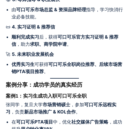
由
可口可乐市场总监 & 资深品牌经理
指导，学习快消行
业必备技能。
📜
4. 实习证明 & 推荐信
顺利完成实习
后，获得
可口可乐官方实习证明 & 推荐
信
，助力
求职、商学院申请
。
🚀
5. 未来职业发展机会
优秀实习生
可获得
可口可乐全职岗位推荐、后续市场营
销PTA项目推荐
。
案例分享：成功学员的真实经历
案例1：实习生成功入职可口可乐全职
张同学，复旦大学
市场营销硕士
，参加
可口可乐远程实
习
，负责
新品市场推广 & KOL合作
。
在
可口可乐PTA项目
中，优化
社交媒体广告策略
，成功
提升
用户转化率18%
。