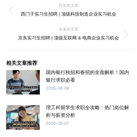
文
历史的文章
历
章
西门子实习生招聘 | 顶级科技制造企业实习机会
史
导
的
未来的文章
文
未
京东实习生招聘 | 顶级互联网 & 电商企业实习机会
航
章：
来
的
文
相关文章推荐
章：
国内银行秋招和春招的全面解析！国内
银行求职必看
2026-08-08
理工科留学生求职全攻略：热门岗位解
析与薪资分析
2026-08-07