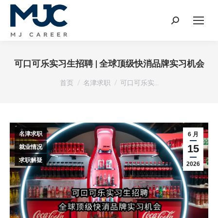
Search:
可口可乐实习生招聘 | 全球顶级快消品牌实习机会
您在这里：
首页
名津求职
可口可乐实…
名津求职
6 月
15
就业情况
求职解疑
2026