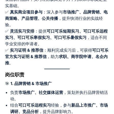
实基础。
✅
真实商业项目参与
：深入参与
市场推广、品牌营销、电
商策略、产品管理、公关传播
，提升快消行业的实战经
验。
✅
灵活实习安排
：提供
可口可乐短期实习、可口可乐远程
实习、可口可乐寒假实习、可口可乐暑假实习
，适合不同
学业安排的申请者。
✅
实习证明 & 推荐信
：顺利完成实习后，可获得
可口可乐
官方实习证明 & 推荐信
，助力
求职、商学院申请、名企内
推
。
岗位职责
🎯
1. 品牌营销 & 市场推广
负责
市场推广、社交媒体运营
，策划并执行品牌营销活
动。
结合
可口可乐远程实习
经验，参与
新品上市推广、市场
调研、竞品分析
，提升品牌影响力。