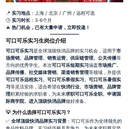
📍
实习地点
：上海 / 北京 / 广州 / 远程可选
🕒
实习时长
：3-6个月
🔥
热门机会，已有大量申请，立即投递！
可口可乐实习生岗位介绍
可口可乐实习
是全球顶级快消品牌的实习机会，适用于
市
场营销、品牌管理、销售运营、供应链管理、公关传播
等
方向的优秀学生。本次
可口可乐短期实习
涵盖
市场推广、
品牌传播、社交媒体营销、渠道销售管理
等领域，并提供
可口可乐远程实习、可口可乐寒假实习、可口可乐暑假实
习
等灵活安排，适合希望在
快消行业、市场营销、品牌管
理
积累经验的求职者，为未来
求职可口可乐全职、申请国
际商学院、进入顶级快消品牌
做好准备。
💡 为什么选择可口可乐实习？
✅
全球顶级快消品牌实习背景
：可口可乐作为全球领先的
食品饮料品牌，实习经历极具竞争力，为未来求职奠定坚