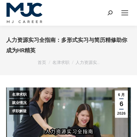
Search:
人力资源实习全指南：多形式实习与简历精修助你
成为HR精英
您在这里：
首页
名津求职
人力资源实…
名津求职
6 月
6
就业情况
求职解疑
2026