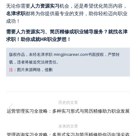
无论你需要
人力资源实习
机会，还是希望优化简历内容，
名津求职
都将为你提供最专业的支持，助你轻松迈向职业
成功！
需要人力资源实习、简历精修或职业辅导服务？就找名津
求职！助你成就HR职业梦想！
版权作品，未经名津求职 mingjincareer.com书面授权，严禁转
载，违者将被追究法律责任。
注
：图片来源网络，侵删
文
历史的文章
历
章
运营管理实习全攻略：多种实习形式与简历精修助力职业发展
史
导
的
未来的文章
文
管理咨询实习全攻略：多形式实习与简历精修助你迈向顶尖咨