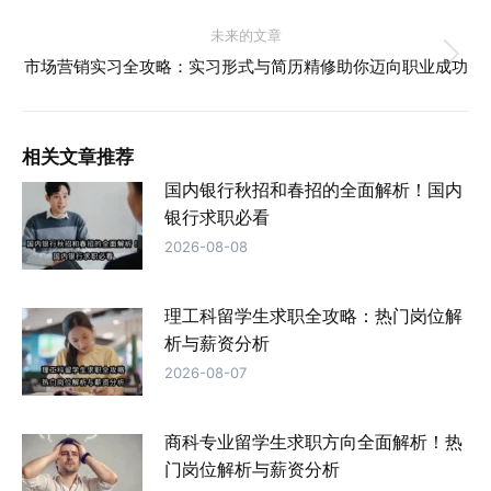
史
导
的
未来的文章
文
未
市场营销实习全攻略：实习形式与简历精修助你迈向职业成功
航
章：
来
的
文
相关文章推荐
章：
国内银行秋招和春招的全面解析！国内
银行求职必看
2026-08-08
理工科留学生求职全攻略：热门岗位解
析与薪资分析
2026-08-07
商科专业留学生求职方向全面解析！热
门岗位解析与薪资分析