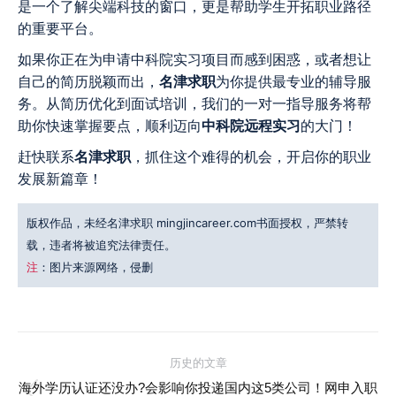
是一个了解尖端科技的窗口，更是帮助学生开拓职业路径
的重要平台。
如果你正在为申请中科院实习项目而感到困惑，或者想让
自己的简历脱颖而出，
名津求职
为你提供最专业的辅导服
务。从简历优化到面试培训，我们的一对一指导服务将帮
助你快速掌握要点，顺利迈向
中科院远程实习
的大门！
赶快联系
名津求职
，抓住这个难得的机会，开启你的职业
发展新篇章！
版权作品，未经名津求职 mingjincareer.com书面授权，严禁转
载，违者将被追究法律责任。
注
：图片来源网络，侵删
文
历史的文章
章
海外学历认证还没办?会影响你投递国内这5类公司！网申入职