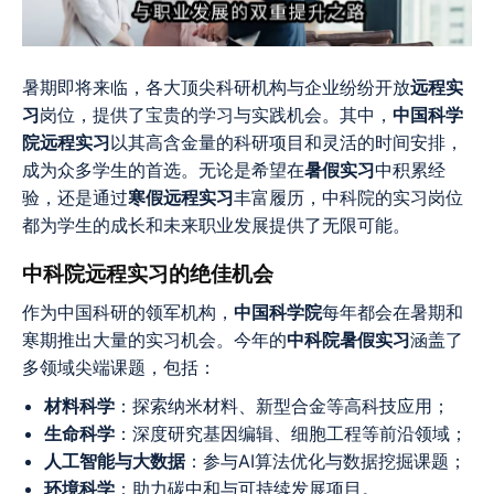
暑期即将来临，各大顶尖科研机构与企业纷纷开放
远程实
习
岗位，提供了宝贵的学习与实践机会。其中，
中国科学
院远程实习
以其高含金量的科研项目和灵活的时间安排，
成为众多学生的首选。无论是希望在
暑假实习
中积累经
验，还是通过
寒假远程实习
丰富履历，中科院的实习岗位
都为学生的成长和未来职业发展提供了无限可能。
中科院远程实习的绝佳机会
作为中国科研的领军机构，
中国科学院
每年都会在暑期和
寒期推出大量的实习机会。今年的
中科院暑假实习
涵盖了
多领域尖端课题，包括：
材料科学
：探索纳米材料、新型合金等高科技应用；
生命科学
：深度研究基因编辑、细胞工程等前沿领域；
人工智能与大数据
：参与AI算法优化与数据挖掘课题；
环境科学
：助力碳中和与可持续发展项目。