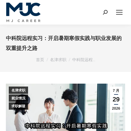
Search:
中科院远程实习：开启暑期寒假实践与职业发展的
双重提升之路
您在这里：
首页
名津求职
中科院远程…
名津求职
7 月
29
就业情况
求职解疑
2026