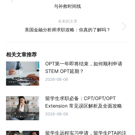
历
与补救时间线
史
导
的
未来的文章
航
文
未
美国金融分析师求职攻略：你真的了解吗？
章：
来
的
文
相关文章推荐
章：
OPT第一年即将结束，如何顺利申请
STEM OPT延期？
2026-08-06
留学生求职必备：CPT/OPT/OPT
Extension 常见误区解析及全面攻略
2026-08-06
留学生远程实习申请，留学生PTA的注