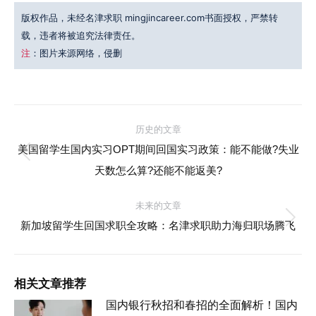
版权作品，未经名津求职 mingjincareer.com书面授权，严禁转
载，违者将被追究法律责任。
注
：图片来源网络，侵删
文
历史的文章
章
美国留学生国内实习OPT期间回国实习政策：能不能做?失业
历
天数怎么算?还能不能返美?
史
导
的
未来的文章
航
文
未
新加坡留学生回国求职全攻略：名津求职助力海归职场腾飞
章：
来
的
文
相关文章推荐
章：
国内银行秋招和春招的全面解析！国内