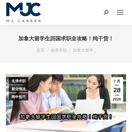
Search:
加拿大留学生回国求职全攻略！纯干货！
您在这里：
首页
名津求职
加拿大留学…
名津求职
7 月
28
就业情况
网申技巧
2026