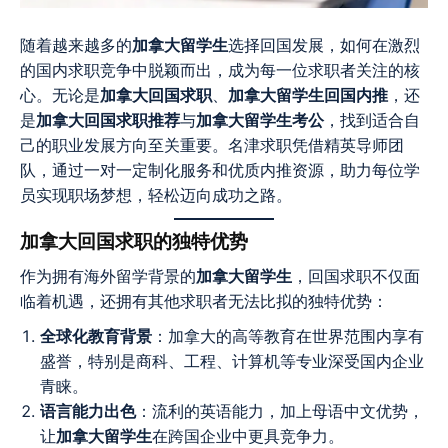
随着越来越多的
加拿大留学生
选择回国发展，如何在激烈
的国内求职竞争中脱颖而出，成为每一位求职者关注的核
心。无论是
加拿大回国求职
、
加拿大留学生回国内推
，还
是
加拿大回国求职推荐
与
加拿大留学生考公
，找到适合自
己的职业发展方向至关重要。名津求职凭借精英导师团
队，通过一对一定制化服务和优质内推资源，助力每位学
员实现职场梦想，轻松迈向成功之路。
加拿大回国求职的独特优势
作为拥有海外留学背景的
加拿大留学生
，回国求职不仅面
临着机遇，还拥有其他求职者无法比拟的独特优势：
全球化教育背景
：加拿大的高等教育在世界范围内享有
盛誉，特别是商科、工程、计算机等专业深受国内企业
青睐。
语言能力出色
：流利的英语能力，加上母语中文优势，
让
加拿大留学生
在跨国企业中更具竞争力。